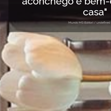
aconchego e bem-e
casa"
Mundo MS (Editor) /
undefined 