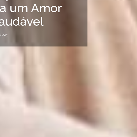
ra um Amor
audável
 2025