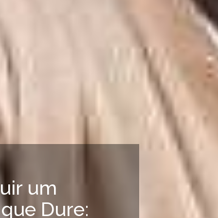
uir um
que Dure: