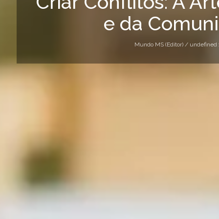
Criar Conflitos: A Ar
e da Comun
Mundo MS (Editor) /
undefined 