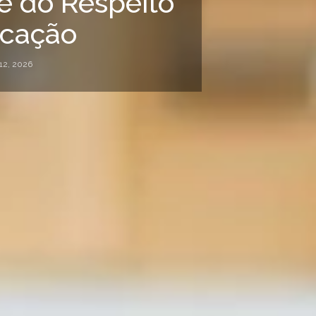
te do Respeito
icação
12, 2026